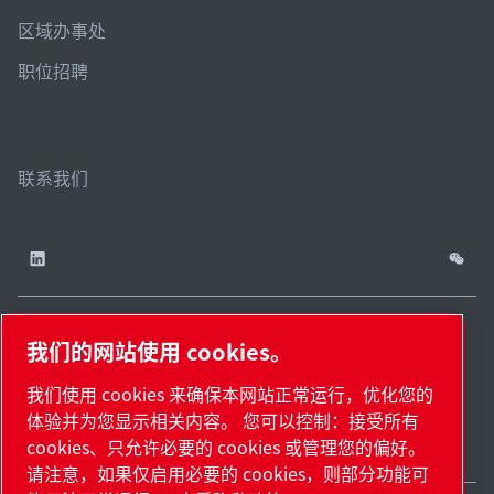
区域办事处
职位招聘
联系我们
我们的网站使用 cookies。
China / ZH
网站
管理
津ICP备
津公网安备
© 2026 莱宝（天津）
我们使用 cookies 来确保本网站正常运行，优化您的
cookies
地
18009737
12011302124444
国际贸易有限公司版权
体验并为您显示相关内容。 您可以控制：接受所有
图.
号-2
号
所有
cookies、只允许必要的 cookies 或管理您的偏好。
请注意，如果仅启用必要的 cookies，则部分功能可