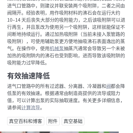
进气口管路中，则建议并联安装两个吸附阱，二者之间由
阀隔开。经验表明，用作吸附材料的沸石会在运行大约
10–14 天后丧失大部分的吸附能力，之后该吸附阱可以进
行再生，并且泵改为使用另一个吸附阱，这样就能保证不
间断地持续运行。通过加热吸附阱（当前未接入泵管路的
吸附阱），可使用辅助泵更方便地抽吸沸石表面逸出的蒸
气。在操作中，使用
机械泵
抽蒸汽通常会导致另一个未被
加热的吸附阱内的沸石也受到影响，进而导致该吸附阱的
吸附能力过早降低。
有效抽速降低
进气口管路中的所有过滤器、分离器、冷凝器和
阀
都会降
低泵的有效抽速。根据通常由制造商提供的流导或阻力
值，可以计算出泵的实际抽取速度。有关更多详细信息，
请参阅
计算流导
。
真空百科和博客
附件
真空基础