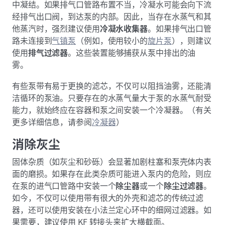
中凝结。如果排气口管路布置不当，冷凝水可能会向下流
经排气出口阀，到达泵的内部。因此，当存在水蒸气和其
他蒸汽时，强烈建议使用
冷凝水收集器
。如果排气出口管
路未连接到
气镇泵
（例如，使用较小的
旋片泵
），则建议
使用
排气过滤器
。这些装置能够捕获从泵中排出的油
雾。
有些泵带有易于更换的滤芯，不仅可以阻挡油雾，还能清
洁循环的泵油。只要存在的水蒸气量大于泵的水蒸气耐受
能力，就始终应在容器和泵之间安装一个冷凝器。（有关
更多详细信息，请参阅
冷凝器
）
消除灰尘
固体杂质（如灰尘和砂砾）会显著加剧柱塞和泵壳体内表
面的磨损。如果存在此类杂质可能进入泵内的危险，则应
在泵的进气口管路中安装一个
除尘器
或一个
除尘过滤器
。
如今，不仅可以使用带有很大的外壳和滤芯的传统过滤
器，还可以使用安装在小法兰定心环中的细网过滤器。如
果需要，建议使用 KF 转接头来扩大横截面。