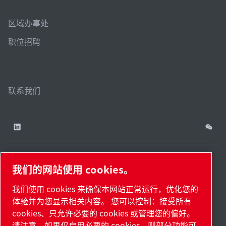
区域办事处
职位招聘
联系我们
我们的网站使用 cookies。
China / ZH
网站
管理
津ICP备
津公网安备
© 2026 莱宝（天津）
我们使用 cookies 来确保本网站正常运行，优化您的
cookies
地
18009737
12011302124444
国际贸易有限公司版权
体验并为您显示相关内容。 您可以控制：接受所有
图.
号-2
号
所有
cookies、只允许必要的 cookies 或管理您的偏好。
请注意，如果仅启用必要的 cookies，则部分功能可