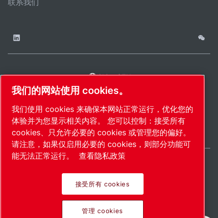
联系我们
China / ZH
网
管理
津ICP备
津公网安备
© 2026 莱宝（天津）
我们的网站使用 cookies。
cookies
站
18009737
12011302124444
国际贸易有限公司版
我们使用 cookies 来确保本网站正常运行，优化您的
地
号-2
号
权所有
体验并为您显示相关内容。 您可以控制：接受所有
图.
cookies、只允许必要的 cookies 或管理您的偏好。
请注意，如果仅启用必要的 cookies，则部分功能可
能无法正常运行。
查看隐私政策
接受所有 cookies
Pioneering products.
管理 cookies