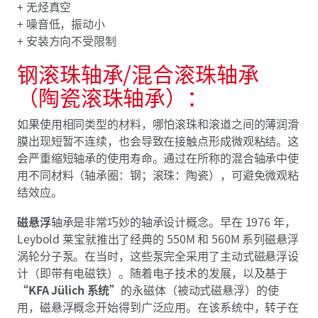
+ 无烃真空
+ 噪音低，振动小
+ 安装方向不受限制
钢滚珠轴承/混合滚珠轴承
（陶瓷滚珠轴承）：
如果使用相同类型的材料，哪怕滚珠和滚道之间的薄润滑
膜出现短暂不连续，也会导致在接触点形成微观粘结。这
会严重缩短轴承的使用寿命。通过在所称的混合轴承中使
用不同材料（轴承圈：钢；滚珠：陶瓷），可避免微观粘
结效应。
磁悬浮
轴承是非常巧妙的轴承设计概念。早在 1976 年，
Leybold 莱宝就推出了经典的 550M 和 560M 系列磁悬浮
涡轮分子泵。在当时，这些泵完全采用了主动式磁悬浮设
计（即带有电磁铁）。随着电子技术的发展，以及基于
“KFA Jülich 系统”
的永磁体（被动式磁悬浮）的使
用，磁悬浮概念开始得到广泛应用。在该系统中，转子在