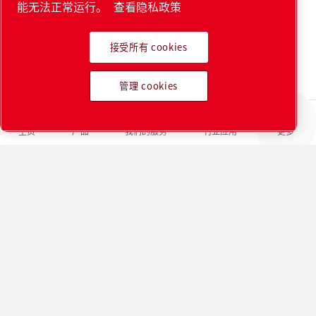
下载我们的电子书《真空技术基础知识》，了解真空泵的
能无法正常运行。
查看隐私政策
基本知识和运行原理。
接受所有 cookies
查看电子书
管理 cookies
主页
产品
我们的服务
行业应用
更多
参考资料
真空符号
单位术语表
参考文献和来源