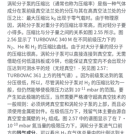
涡轮分子泵的压缩比（通常也称为压缩率）是指一种气体
成分在泵前级真空法兰处的分压与其在高真空法兰处的分
压之比：最大压缩比 k
出现于零气载时。由于物理原
0
因，涡轮分子泵对重分子的压缩比非常高，而对轻分子要
小得多。压缩比与分子量之间的关系如图 2.55 所示。图
2.56 显示了 TURBOVAC 340 M 在不同前级压力下的
N
、He 和 H
的压缩比曲线。由于对大分子量的烃分子
2
2
的压缩比很高，涡轮分子泵可以直接连接到真空室，无需
借助任何低温挡板或冷阱，也能保证真空室内不会出现分
压达到可测水平的烃（无烃真空！- 另见图 2.57：
TURBOVAC 361 上方的残气谱）。因为前级泵达到的氢
分压很低，所以，尽管涡轮分子泵对 H
的压缩比较为一
2
-11
般，但仍然能够使极限压力达到 10
mbar 的范围。要
产生如此极端的低压，当然需要严格遵守超高真空技术的
一般规则：必须烘烤真空室和涡轮分子泵的上部，而且必
须使用金属密封件。在极低压力下，残留气体主要由源自
真空室金属壁的 H
组成。图 2.57 中的谱图显示了在 7 ·
2
-10
10
mbar 氮当量的极限压力下，涡轮分子泵进气口前
方的
残气成分
。可以看出 H
在气体总量中的比例达到大
2