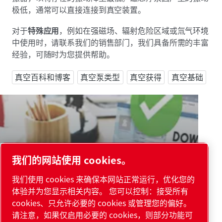
极低，通常可以直接连接到真空装置。
对于
特殊应用
，例如在强磁场、辐射危险区域或氚气环境
中使用时，请联系我们的销售部门，我们具备所需的丰富
经验，可随时为您提供帮助。
真空百科和博客
真空泵类型
真空获得
真空基础
我们的网站使用 cookies。
我们使用 cookies 来确保本网站正常运行，优化您的
真空获得
体验并为您显示相关内容。 您可以控制：接受所有
真空技术基础知识
cookies、只允许必要的 cookies 或管理您的偏好。
请注意，如果仅启用必要的 cookies，则部分功能可