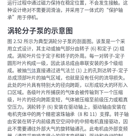
运行过程中通过磁力保持在稳定位置，不会发生接触。这
种设计绝对不需要润滑油，并采用了一体式的“保护轴
承”用于停机。
涡轮分子泵的示意图
图 2.52 所示为典型涡轮分子泵的剖面图。该泵是一个采
用立式设计，其主动或抽气部分由转子 (6) 和定子 (2) 组
成。涡轮叶片位于定子和转子的外周。每一对转子-定子
圆形叶片构成一级，因此该总成由串联安装的多个级组
成。被抽
气体
直接通过进气法兰 (1) 上的孔到达转子-定子
总成顶部叶片的抽气区域，也就是没有任何的流导损失。
此处的叶片具有特别大的径向跨距，以形成较大的环形入
口区域。各级叶片所捕获的气体会被传输到下一个压缩
级，叶片的径向跨距变短，气体被压缩至前级压力或粗真
空压力。涡轮转子 (6) 安装在驱动轴上，驱动轴由安装在
电机壳体中的两个精密滚珠轴承（8 和 11）支撑。转子轴
由安装在转子内前级真空空间中的中频电机直接驱动，因
此不需要通往外部大气的旋转轴通孔。此电机由外部变频
器（通常采用噪声很小的固态变频器）驱动和自动控制。