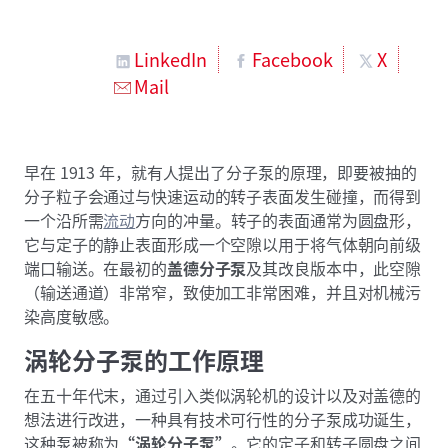
LinkedIn
Facebook
X
Mail
早在 1913 年，就有人提出了分子泵的原理，即要被抽的
分子粒子会通过与快速运动的转子表面发生碰撞，而得到
一个沿所需
流动
方向的冲量。转子的表面通常为圆盘形，
它与定子的静止表面形成一个空隙以用于将气体朝向前级
端口输送。在最初的
盖德分子泵
及其改良版本中，此空隙
（输送通道）非常窄，致使加工非常困难，并且对机械污
染高度敏感。
涡轮分子泵的工作原理
在五十年代末，通过引入类似涡轮机的设计以及对盖德的
想法进行改进，一种具有技术可行性的分子泵成功诞生，
这种泵被称为
“涡轮分子泵”
。它的定子和转子圆盘之间