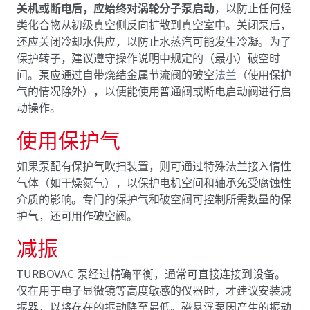
关机或断电后，应始终对涡轮分子泵启动
，以防止任何烃
类化合物从初级真空侧反向扩散到真空室中。关闭泵后，
还应关闭冷却水供应，以防止水蒸汽可能发生冷凝。为了
保护转子，建议遵守操作说明中规定的（最小）破空时
间。泵应通过自带烧结金属节流阀的破空
法兰
（使用保护
气的情况除外），以便能使用普通阀或断电启动阀进行启
动操作。
使用保护气
如果泵配有保护气吹扫装置，则可通过特殊法兰接入惰性
气体（如干燥氮气），以保护电机空间和轴承免受腐蚀性
介质的影响。专门的保护气和破空阀可控制所需数量的保
护气，还可用作破空阀。
减振
TURBOVAC 泵经过精确平衡，通常可直接连接到设备。
仅在用于电子显微镜等高度敏感的仪器时，才建议安装减
振器，以将存在的振动降至最低。磁悬浮泵因产生的振动