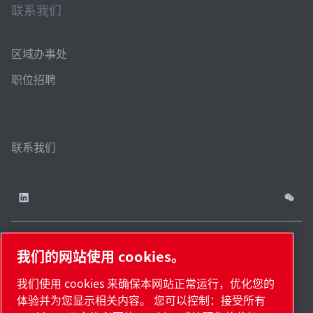
联系我们
区域办事处
职位招聘
联系我们
我们的网站使用 cookies。
China / ZH
网站
管理
津ICP备
津公网安备
© 2026 莱宝（天津）
我们使用 cookies 来确保本网站正常运行，优化您的
cookies
地
18009737
12011302124444
国际贸易有限公司版权
体验并为您显示相关内容。 您可以控制：接受所有
图.
号-2
号
所有