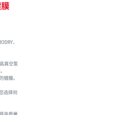
镀膜
ODRY、
，高真空泵
体。
的镀膜。
论您选择何
择高质量