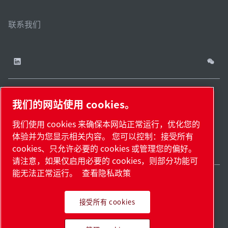
联系我们
我们的网站使用 cookies。
China / ZH
网站
管理
津ICP备
津公网安备
© 2026 莱宝（天津）
我们使用 cookies 来确保本网站正常运行，优化您的
cookies
地
18009737
12011302124444
国际贸易有限公司版权
体验并为您显示相关内容。 您可以控制：接受所有
图.
号-2
号
所有
cookies、只允许必要的 cookies 或管理您的偏好。
请注意，如果仅启用必要的 cookies，则部分功能可
能无法正常运行。
查看隐私政策
接受所有 cookies
Pioneering products.