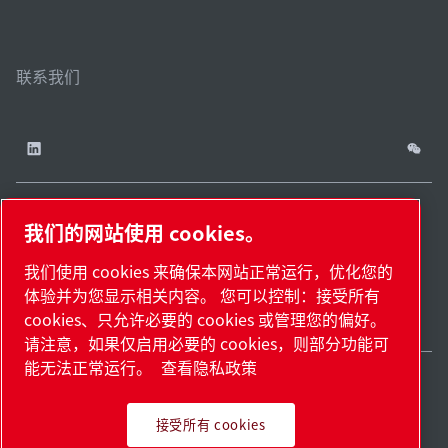
联系我们
我们的网站使用 cookies。
China / ZH
网站
管理
津ICP备
津公网安备
© 2026 莱宝（天津）
我们使用 cookies 来确保本网站正常运行，优化您的
cookies
地
18009737
12011302124444
国际贸易有限公司版权
体验并为您显示相关内容。 您可以控制：接受所有
图.
号-2
号
所有
cookies、只允许必要的 cookies 或管理您的偏好。
请注意，如果仅启用必要的 cookies，则部分功能可
能无法正常运行。
查看隐私政策
接受所有 cookies