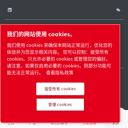
我们的网站使用 cookies。
China / ZH
网站
管理
津ICP备
津公网安备
© 2026 莱宝（天津）
我们使用 cookies 来确保本网站正常运行，优化您的
cookies
地
18009737
12011302124444
国际贸易有限公司版权
体验并为您显示相关内容。 您可以控制：接受所有
图.
号-2
号
所有
cookies、只允许必要的 cookies 或管理您的偏好。
请注意，如果仅启用必要的 cookies，则部分功能可
能无法正常运行。
查看隐私政策
接受所有 cookies
Pioneering products.
管理 cookies
Passionately applied.
主页
产品
我们的服务
行业应用
更多