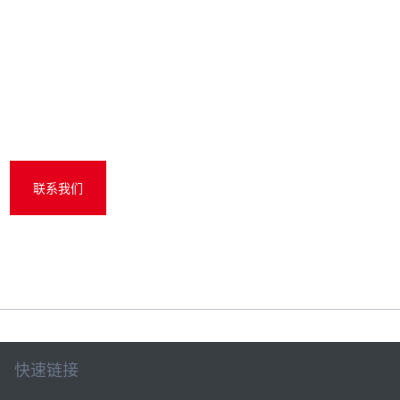
如有需求
我们重视为客户提供当地服务。如有任何疑问，请联
系我们。
联系我们
快速链接