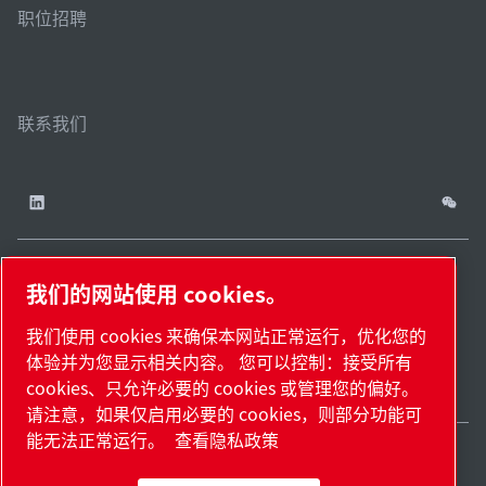
职位招聘
联系我们
我们的网站使用 cookies。
China / ZH
网站
管理
津ICP备
津公网安备
© 2026 莱宝（天津）
我们使用 cookies 来确保本网站正常运行，优化您的
cookies
地
18009737
12011302124444
国际贸易有限公司版权
体验并为您显示相关内容。 您可以控制：接受所有
图.
号-2
号
所有
cookies、只允许必要的 cookies 或管理您的偏好。
请注意，如果仅启用必要的 cookies，则部分功能可
能无法正常运行。
查看隐私政策