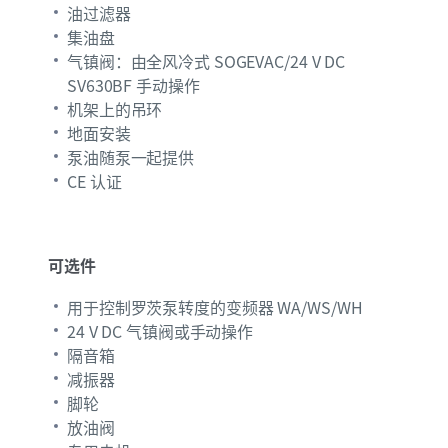
油过滤器
集油盘
气镇阀：由全风冷式 SOGEVAC/24 V DC
SV630BF 手动操作
机架上的吊环
地面安装
泵油随泵一起提供
CE 认证
可选件
用于控制罗茨泵转度的变频器 WA/WS/WH
24 V DC 气镇阀或手动操作
隔音箱
减振器
脚轮
放油阀