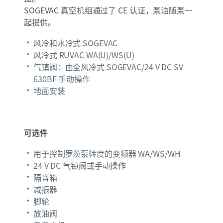
SOGEVAC 真空机组通过了 CE 认证，泵油随泵一
起提供。
风冷和水冷式 SOGEVAC
风冷式 RUVAC WA(U)/WS(U)
气镇阀：由全风冷式 SOGEVAC/24 V DC SV
630BF 手动操作
地面安装
可选件
用于控制罗茨泵转度的变频器 WA/WS/WH
24 V DC 气镇阀或手动操作
隔音箱
减振器
脚轮
放油阀