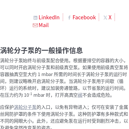
LinkedIn
Facebook
X
Mail
涡轮分子泵的一般操作信息
涡轮分子泵始终与前级泵配合使用。根据要排空的容器的大小，
可以同时开启涡轮分子泵和前级真空泵。如果使用前级真空泵将
容器抽真空至大约 1 mbar 所需的时间长于涡轮分子泵的运行时
间，则建议略晚开启涡轮分子泵。当涡轮分子泵用于间歇（循
环）运行的系统时，建议加装旁通管路，以节省泵的运行时间。
‑1
在压力约为 10
mbar 时，打开高真空
阀
不会造成危险。
应保护
涡轮分子泵
的入口，以免有异物进入；仅可在安装了金属
丝网防护罩的条件下使用涡轮分子泵。这种防护罩有多种款式和
不同的网眼大小。此外，还应避免泵在运行时受到剧烈冲击，以
及避免突然改变泵的姿态。