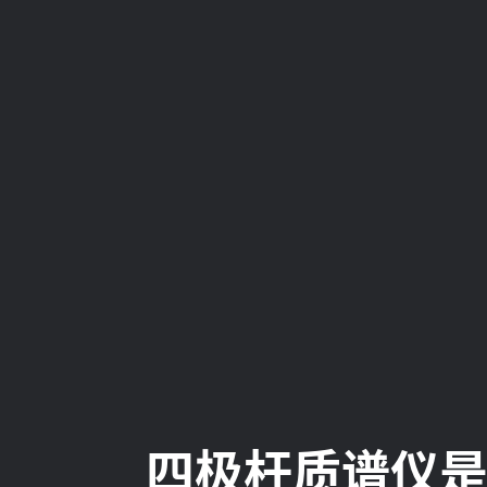
四极杆质谱仪