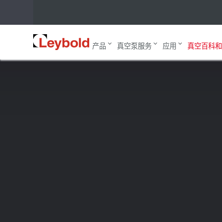
主页
真空百科和博客
Leybold 莱宝的真空技术基础知识
Leybold
产品
真空泵服务
应用
真空百科和