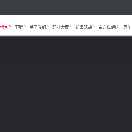
四极杆质谱仪是如何工作的
气体分析和质谱仪
博客
下载
关于我们
职业发展
新闻活动
京东旗舰店一周年