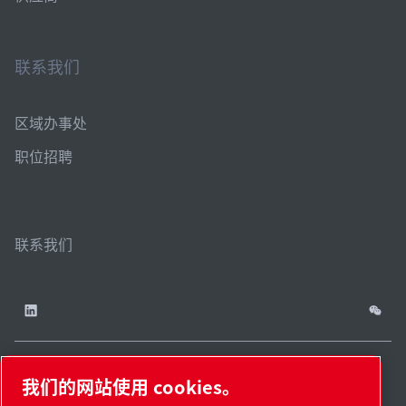
联系我们
区域办事处
职位招聘
联系我们
我们的网站使用 cookies。
China / ZH
网站
管理
津ICP备
津公网安备
© 2026 莱宝（天津）