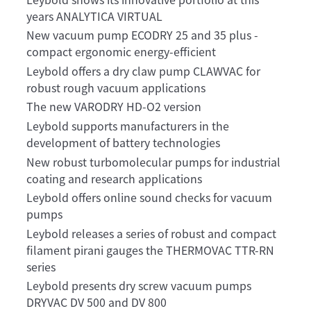
years ANALYTICA VIRTUAL
New vacuum pump ECODRY 25 and 35 plus -
compact ergonomic energy-efficient
Leybold offers a dry claw pump CLAWVAC for
robust rough vacuum applications
The new VARODRY HD-O2 version
Leybold supports manufacturers in the
development of battery technologies
New robust turbomolecular pumps for industrial
coating and research applications
Leybold offers online sound checks for vacuum
pumps
Leybold releases a series of robust and compact
filament pirani gauges the THERMOVAC TTR-RN
series
Leybold presents dry screw vacuum pumps
DRYVAC DV 500 and DV 800