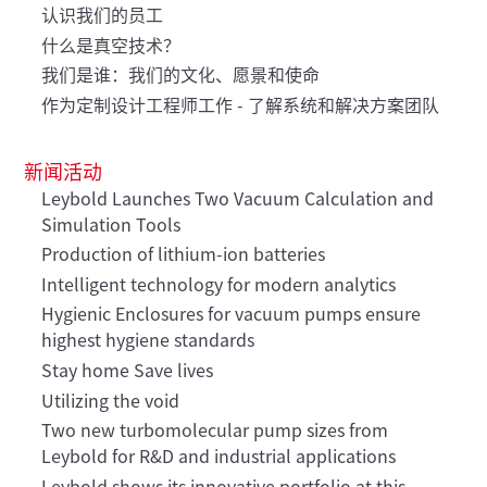
认识我们的员工
什么是真空技术？
我们是谁：我们的文化、愿景和使命
作为定制设计工程师工作 - 了解系统和解决方案团队
新闻活动
Leybold Launches Two Vacuum Calculation and
Simulation Tools
Production of lithium-ion batteries
Intelligent technology for modern analytics
Hygienic Enclosures for vacuum pumps ensure
highest hygiene standards
Stay home Save lives
Utilizing the void
Two new turbomolecular pump sizes from
Leybold for R&D and industrial applications
Leybold shows its innovative portfolio at this