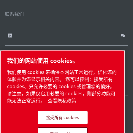
联系我们
我们的网站使用 cookies。
China / ZH
网站
管理
津ICP备
津公网安备
© 2026 莱宝（天津）
我们使用 cookies 来确保本网站正常运行，优化您的
cookies
地
18009737
12011302124444
国际贸易有限公司版权
体验并为您显示相关内容。 您可以控制：接受所有
图.
号-2
号
所有
cookies、只允许必要的 cookies 或管理您的偏好。
请注意，如果仅启用必要的 cookies，则部分功能可
能无法正常运行。
查看隐私政策
接受所有 cookies
Pioneering products.