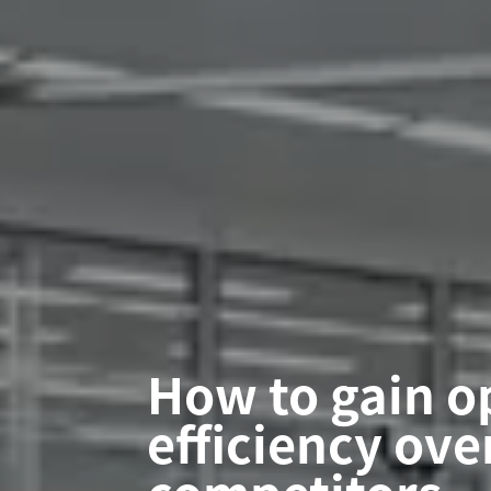
How to gain o
efficiency ove