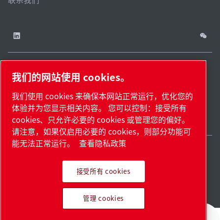
我们的网站使用 cookies。
China / ZH
网站
管理
津ICP备
津公网安备
© 2026 莱宝（天津）
我们使用 cookies 来确保本网站正常运行，优化您的
cookies
地
18009737
12011302124444
国际贸易有限公司版权
体验并为您显示相关内容。 您可以控制：接受所有
图.
号-2
号
所有
cookies、只允许必要的 cookies 或管理您的偏好。
请注意，如果仅启用必要的 cookies，则部分功能可
能无法正常运行。
查看隐私政策
接受所有 cookies
Pioneering products.
管理 cookies
Passionately applied.