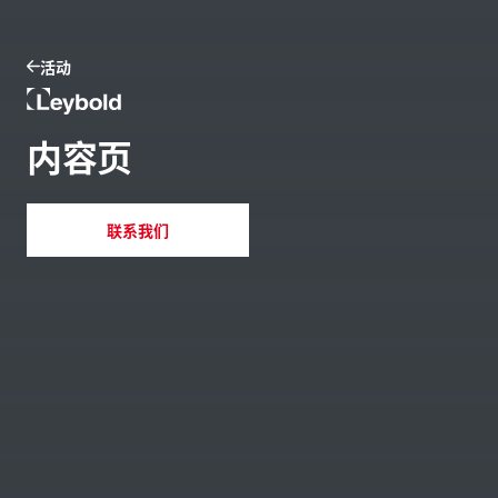
活动
Leybold
内容页
联系我们