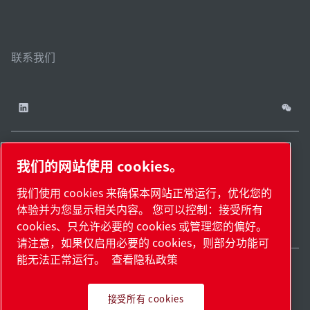
联系我们
我们的网站使用 cookies。
China / ZH
网站
管理
津ICP备
津公网安备
© 2026 莱宝（天津）
我们使用 cookies 来确保本网站正常运行，优化您的
cookies
地
18009737
12011302124444
国际贸易有限公司版权
体验并为您显示相关内容。 您可以控制：接受所有
图.
号-2
号
所有
cookies、只允许必要的 cookies 或管理您的偏好。
请注意，如果仅启用必要的 cookies，则部分功能可
能无法正常运行。
查看隐私政策
接受所有 cookies