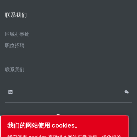
联系我们
区域办事处
职位招聘
联系我们
China / ZH
网
管理
津ICP备
津公网安备
© 2026 莱宝（天津）
我们的网站使用 cookies。
cookies
站
18009737
12011302124444
国际贸易有限公司版