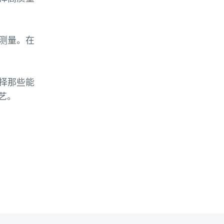
测量。在
择那些能
艺。