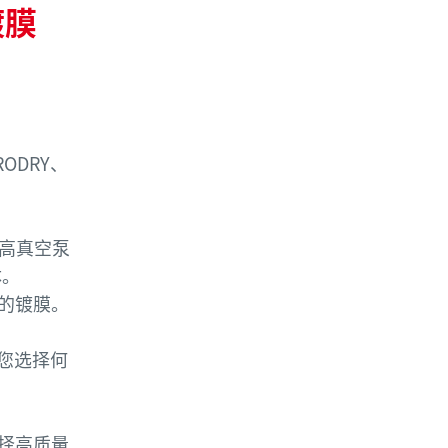
镀膜
ODRY、
，高真空泵
体。
的镀膜。
论您选择何
择高质量